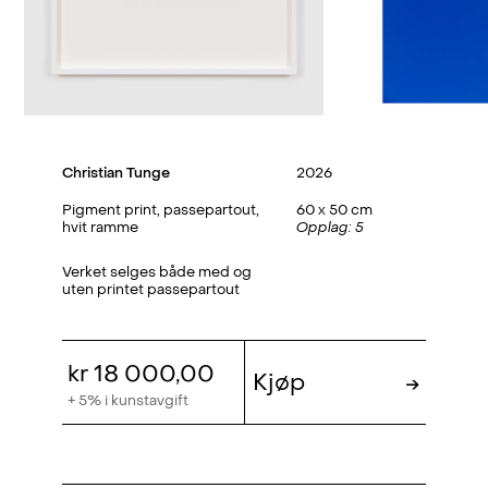
Christian Tunge
2026
Pigment print, passepartout,
60 x 50 cm
hvit ramme
Opplag: 5
Verket selges både med og
uten printet passepartout
kr 18 000,00
Kjøp
→
+ 5% i kunstavgift