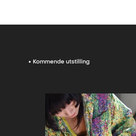
▪︎ Kommende utstilling
In Between the World