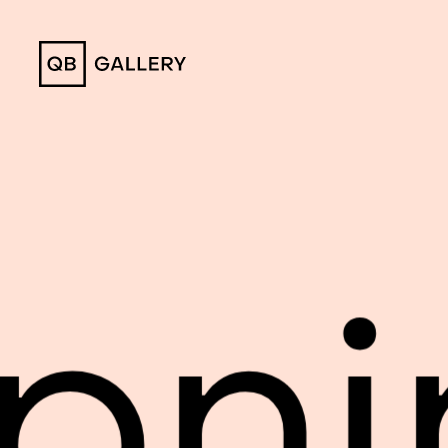
QB Gallery
pnin