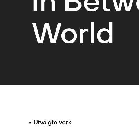
In Betw
World
▪︎ Utvalgte verk