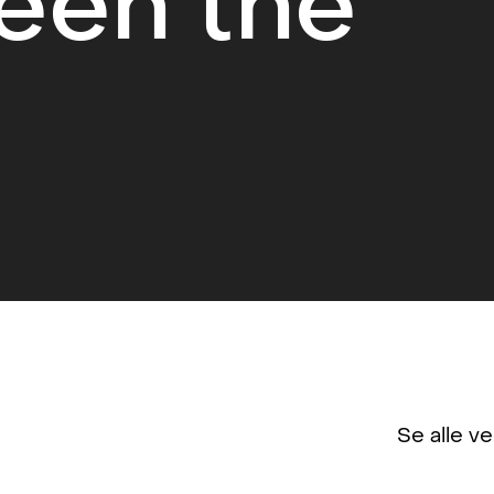
een the
Se alle v