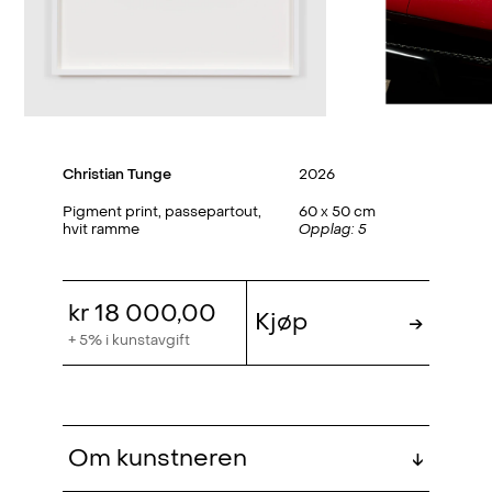
Christian Tunge
2026
Pigment print, passepartout,
60 x 50 cm
hvit ramme
Opplag: 5
kr 18 000,00
Kjøp
→
+ 5% i kunstavgift
Om kunstneren
↓