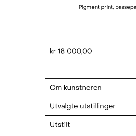
Pigment print, passepa
kr 18 000,00
Om kunstneren
Christian Tunge (f. 1989, NO) har e
Utvalgte utstillinger
(2015).
Falling Off A Horse Slowly (solo)
Utstilt
Tunge arbeider hovedsakelig med f
interessert i hvordan moderne menn