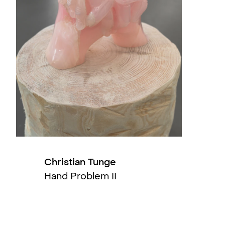
slo, NO
rent to Tolerate (solo)
, NoPlace, Oslo, NO
slo, NO
Bergen, NO
Christian Tunge
Hand Problem II
l, Gøteborg, SE
elemark Kunstsenter, Oslo, NO