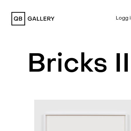
QB Gallery
Logg 
Bricks II