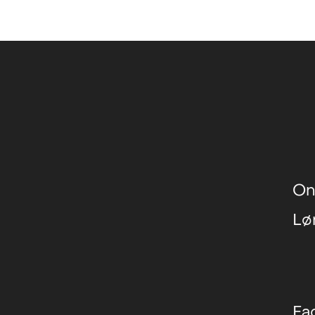
 for Contemporary Art (group)
, Gøteborg, SE
On
Lø
Fa