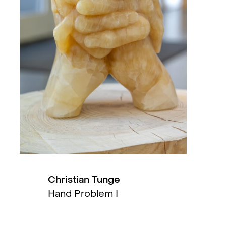
Collection (US).
Still Life (group)
, QB, Oslo, NO
Long Lust Love (solo)
, Golsa, O
Too Familiar to Ignore, Too Diffe
Vårutstillingen (group)
, MELK, O
Lucia (group)
, QB, Oslo, NO
Fading Forms (group)
, Entrée, 
Christian Tunge
Felt (group)
, Röda Sten Konsthal
Hand Problem I
Go! Figure! (group exhibition)
, T