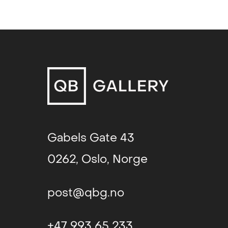
Gøteborg International Biennial
Gabels Gate 43
0262, Oslo, Norge
post@qbg.no
+47 993 65 233