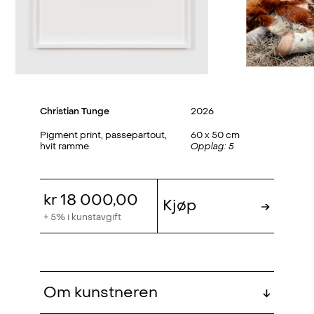
Christian Tunge
2026
Pigment print, passepartout,
60 x 50 cm
hvit ramme
Opplag: 5
kr 18 000,00
Kjøp
→
+ 5% i kunstavgift
Om kunstneren
↓