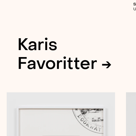
S
U
Karis
Favoritter →