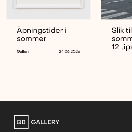
Åpningstider i
Slik t
sommer
somme
12 tip
Galleri
24.06.2026