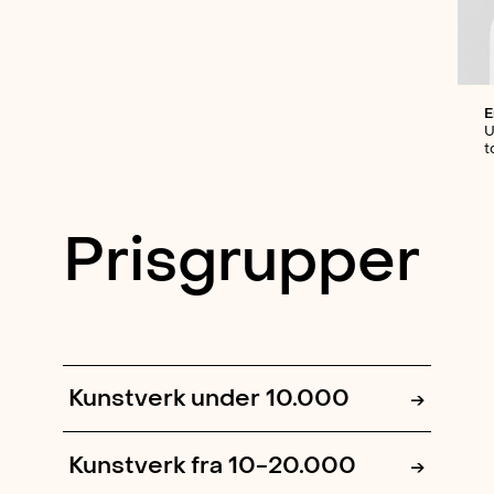
E
U
t
Prisgrupper
Kunstverk under 10.000
→
Kunstverk fra 10-20.000
→