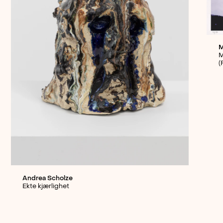
M
M
(
Andrea Scholze
Ekte kjærlighet