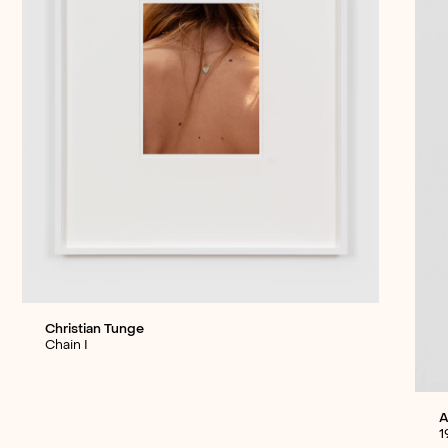
Christian Tunge
Chain I
A
1