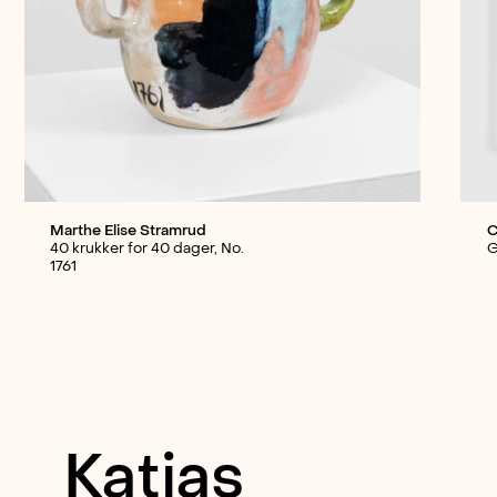
Marthe Elise Stramrud
C
40 krukker for 40 dager, No.
G
1761
Katias