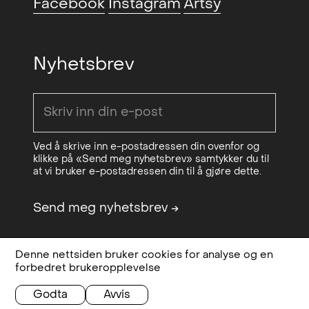
Facebook
Instagram
Artsy
(NO)
Juleutstillingen (group)
,
2021
Kunstnerforbundet, Oslo, NO
Nyhetsbrev
Drifting Matters / MFA
2021
Graduation show(group)
,
Seilduken, Oslo, NO
Kunstutsalg
, Salgshallen, Oslo,
2021
Ved å skrive inn e-postadressen din ovenfor og
klikke på «Send meg nyhetsbrev» samtykker du til
NO
at vi bruker e-postadressen din til å gjøre dette.
Functional Art, Oslo Design Fair
2021
Send meg nyhetsbrev
→
x Sorgenfri (group)
, Sorgenfri,
Oslo, NO
Flush (group)
, Seilduken, Oslo,
2021
Denne nettsiden bruker cookies for analyse og en
Design & code:
Bielke&Yang
Personvern,
forbedret brukeropplevelse
NO
Sponsored by
OCA - Office for
betingelser og
Contemporary Art Norway
vilkår
Godta
Avvis
Forårdsutstillingen (group)
,
2020