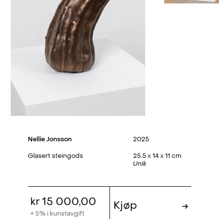
Nellie Jonsson
2025
Glasert steingods
25.5 x 14 x 11 cm
Unik
kr 15 000,00
Kjøp
→
+ 5% i kunstavgift