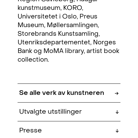
kunstmuseum, KORO,
Universitetet i Oslo, Preus
Museum, Møllersamlingen,
Storebrands Kunstsamling,
Utenriksdepartementet, Norges
Bank og MoMA library, artist book
collection.
Se alle verk av kunstneren
→
Utvalgte utstillinger
↓
Market Art Fair (duo)
, Frihamnsgatan 66,
2026
Presse
↓
Stockholm, SE