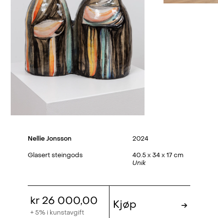
Nellie Jonsson
2024
Glasert steingods
40.5 x 34 x 17 cm
Unik
kr 26 000,00
Kjøp
→
+ 5% i kunstavgift