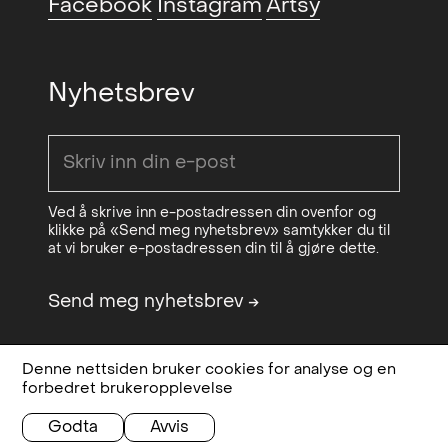
Facebook
Instagram
Artsy
(NO)
Juleutstillingen (group)
,
2021
Kunstnerforbundet, Oslo, NO
Nyhetsbrev
Drifting Matters / MFA
2021
Graduation show(group)
,
Seilduken, Oslo, NO
Kunstutsalg
, Salgshallen, Oslo,
2021
Ved å skrive inn e-postadressen din ovenfor og
klikke på «Send meg nyhetsbrev» samtykker du til
NO
at vi bruker e-postadressen din til å gjøre dette.
Functional Art, Oslo Design Fair
2021
Send meg nyhetsbrev
→
x Sorgenfri (group)
, Sorgenfri,
Oslo, NO
Flush (group)
, Seilduken, Oslo,
2021
Denne nettsiden bruker cookies for analyse og en
Design & code:
Bielke&Yang
Personvern,
forbedret brukeropplevelse
NO
Sponsored by
OCA - Office for
betingelser og
Contemporary Art Norway
vilkår
Godta
Avvis
Forårdsutstillingen (group)
,
2020