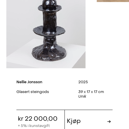
Nellie Jonsson
2025
Glasert steingods
39 x 17 x 17 cm
Unik
kr 22 000,00
Kjøp
→
+ 5% i kunstavgift