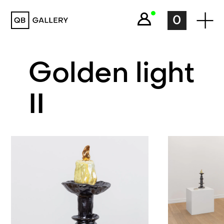
QB Gallery
0
Golden light
II