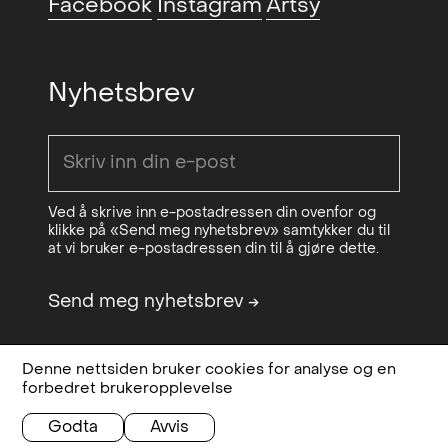
Facebook
Instagram
Artsy
(NO)
Juleutstillingen (group)
,
2021
Kunstnerforbundet, Oslo, NO
Nyhetsbrev
Drifting Matters / MFA
2021
Graduation show(group)
,
Seilduken, Oslo, NO
Kunstutsalg
, Salgshallen, Oslo,
2021
Ved å skrive inn e-postadressen din ovenfor og
klikke på «Send meg nyhetsbrev» samtykker du til
NO
at vi bruker e-postadressen din til å gjøre dette.
Functional Art, Oslo Design Fair
2021
Send meg nyhetsbrev
→
x Sorgenfri (group)
, Sorgenfri,
Oslo, NO
Flush (group)
, Seilduken, Oslo,
2021
Denne nettsiden bruker cookies for analyse og en
Design & code:
Bielke&Yang
Personvern,
forbedret brukeropplevelse
NO
Sponsored by
OCA - Office for
betingelser og
Contemporary Art Norway
vilkår
Godta
Avvis
Forårdsutstillingen (group)
,
2020