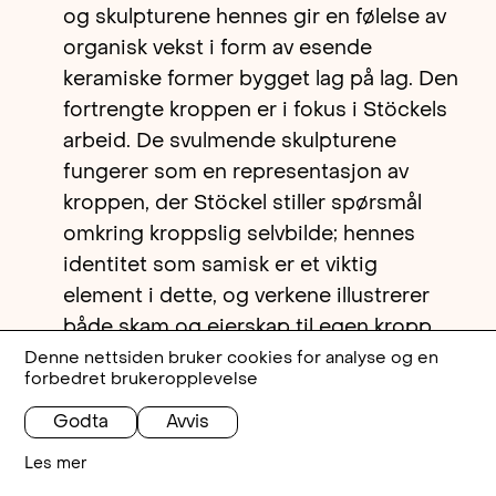
og skulpturene hennes gir en følelse av
organisk vekst i form av esende
keramiske former bygget lag på lag. Den
fortrengte kroppen er i fokus i Stöckels
arbeid. De svulmende skulpturene
fungerer som en representasjon av
kroppen, der Stöckel stiller spørsmål
omkring kroppslig selvbilde; hennes
identitet som samisk er et viktig
element i dette, og verkene illustrerer
både skam og eierskap til egen kropp
og identitet. Spørsmålet om en
Denne nettsiden bruker cookies for analyse og en
forbedret brukeropplevelse
normativ kropp og hvordan vi forvandler
et subjekt til objekt gjennom blikket er
Godta
Avvis
et gjennomgående tema i hennes
Les mer
praksis.