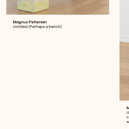
Magnus Pettersen
Untitled (Perhaps a bench)
M
U
c
w