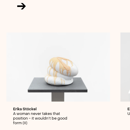
→
Erika Stöckel
E
A woman never takes that
U
position - it wouldn’t be good
form (II)