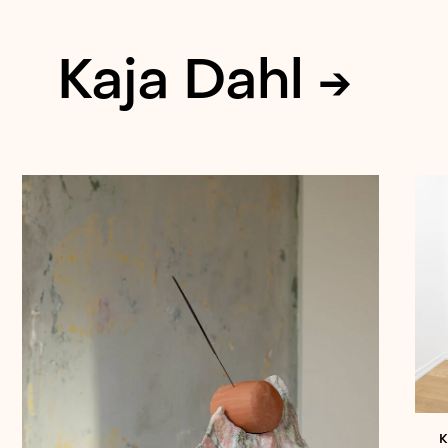
Kaja Dahl →
K