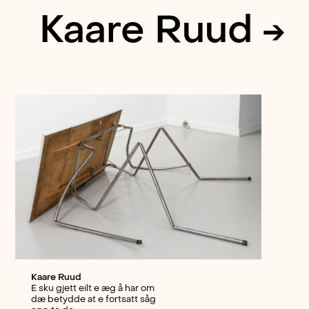
Kaare Ruud →
Kaare Ruud
E sku gjett eilt e æg å har om
dæ betydde at e fortsatt såg