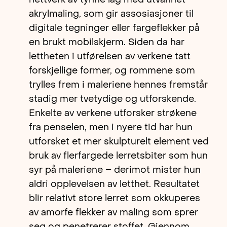
akrylmaling, som gir assosiasjoner til
digitale tegninger eller fargeflekker på
en brukt mobilskjerm. Siden da har
lettheten i utførelsen av verkene tatt
forskjellige former, og rommene som
trylles frem i maleriene hennes fremstår
stadig mer tvetydige og utforskende.
Enkelte av verkene utforsker strøkene
fra penselen, men i nyere tid har hun
utforsket et mer skulpturelt element ved
bruk av flerfargede lerretsbiter som hun
syr på maleriene – derimot mister hun
aldri opplevelsen av letthet. Resultatet
blir relativt store lerret som okkuperes
av amorfe flekker av maling som sprer
seg og penetrerer stoffet. Gjennom