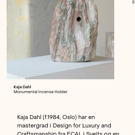
E
Kaja Dahl
Monumental Incense Holder
Kaja Dahl (f.1984, Oslo) har en
mastergrad i Design for Luxury and
Craftsmanship fra ECAL i Sveits og en