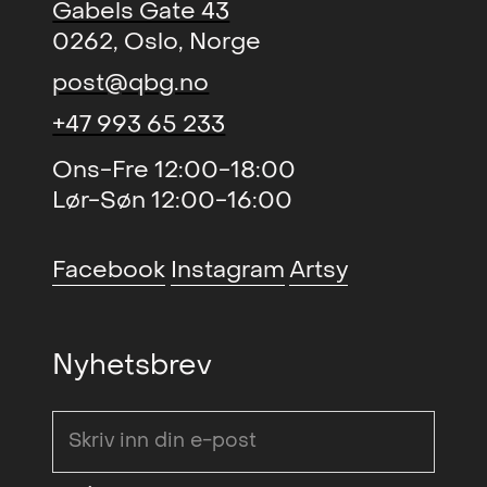
Gabels Gate 43
Billedhuggerforening, Oslo, NO
0262, Oslo, Norge
En vacker utställning (group)
,
2019
post@qbg.no
Konsmuseum i Norr, Kiruna, SE
+47 993 65 233
Talk (solo)
, Akademirommet,
2018
Oslo, NO
Ons-Fre 12:00-18:00
Lør-Søn 12:00-16:00
Materien, situasjonen, rammen
2018
(group)
, Nordnorsk
Kunstsenter, Svolvær, NO
Facebook
Instagram
Artsy
Trailer Gallery - Final Call Finally
2018
(group)
, Galleri Nos, Stockholm,
Nyhetsbrev
SE