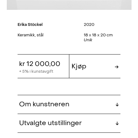
Erika Stöckel
2020
Keramikk, stål
18 x 18 x 20 cm
Unik
kr 12 000,00
Kjøp
→
+ 5% i kunstavgift
Om kunstneren
↓
Utvalgte utstillinger
↓
Erika Stöckel (f. 1989, Kiruna, SE) er
utdannet ved Kunstakademiet i Oslo