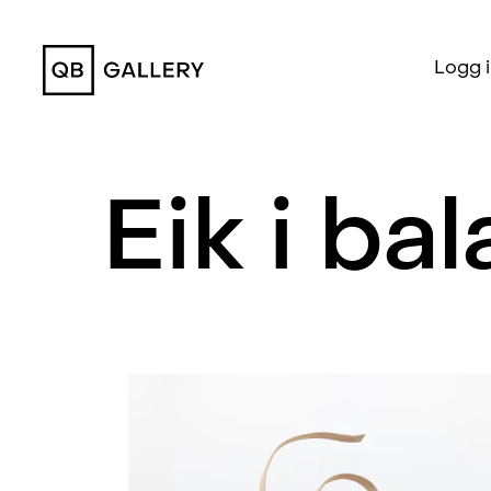
QB Gallery
Logg 
Eik i ba