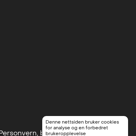
Denne nettsiden bruker cookies
for analyse og en forbedret
Personvern, betingelser og vilkår
brukeropplevelse