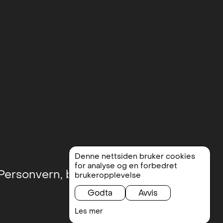
Denne nettsiden bruker cookies
for analyse og en forbedret
Personvern, betingelser og vilkår
brukeropplevelse
Godta
Avvis
Les mer