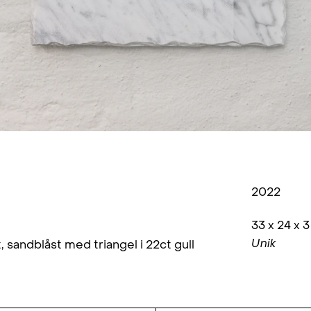
2022
33 x 24 x 
Unik
 sandblåst med triangel i 22ct gull