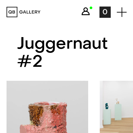
QB Gallery
0
Juggernaut
#2