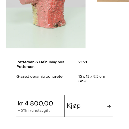
Pettersen & Hein
,
Magnus
2021
Pettersen
Glazed ceramic concrete
15 x 13 x 9.5 cm
Unik
kr 4 800,00
Kjøp
→
+ 5% i kunstavgift