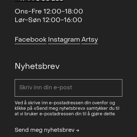
individets søken etter sin egen plass
Ons-Fre 12:00-18:00
i dette. Han søker å portrettere
Lør-Søn 12:00-16:00
menneskets underliggende lengsel
etter tilhørighet og stabilitet i en
Facebook
Instagram
Artsy
kaotisk verden. Gjennom titlene på
kunstverkene tilfører han et ekstra
lag av betydning som oppmuntrer
Nyhetsbrev
betrakteren til å reflektere dypere
over handlingene som utspiller seg.
Alvestads verk har blitt anskaffet av
både private og offentlige samlinger,
Ved å skrive inn e-postadressen din ovenfor og
inkludert The Bunker Artspace
klikke på «Send meg nyhetsbrev» samtykker du til
at vi bruker e-postadressen din til å gjøre dette.
Museum, The Preuss Collection, The
Azman Museum, og The Drake
Send meg nyhetsbrev
→
Collection.