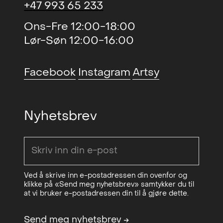
LNM, Oslo, NO
reflekterer dagens samfunn og
+47 993 65 233
individets søken etter sin egen plass
Ons-Fre 12:00-18:00
i dette. Han søker å portrettere
Lør-Søn 12:00-16:00
menneskets underliggende lengsel
etter tilhørighet og stabilitet i en
Facebook
Instagram
Artsy
kaotisk verden. Gjennom titlene på
kunstverkene tilfører han et ekstra
lag av betydning som oppmuntrer
Nyhetsbrev
betrakteren til å reflektere dypere
over handlingene som utspiller seg.
Alvestads verk har blitt anskaffet av
både private og offentlige samlinger,
Ved å skrive inn e-postadressen din ovenfor og
inkludert The Bunker Artspace
klikke på «Send meg nyhetsbrev» samtykker du til
at vi bruker e-postadressen din til å gjøre dette.
Museum, The Preuss Collection, The
Azman Museum, og The Drake
Send meg nyhetsbrev
→