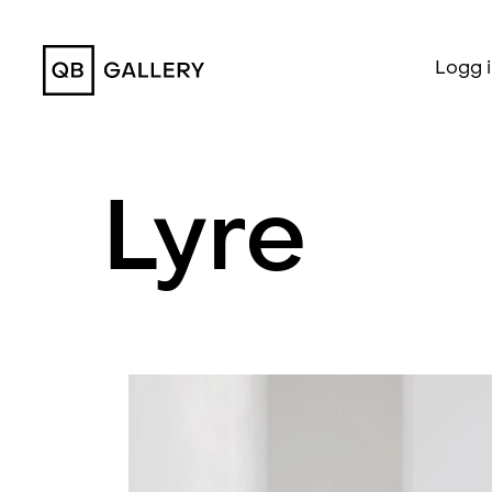
QB Gallery
Logg 
Lyre