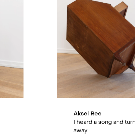
2022
t, Kunstneres Hus, Oslo, NO
2022
2020
2020
2019
2019
Aksel Ree
I heard a song and tur
away