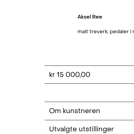
Aksel Ree
malt treverk, pedaler i
kr 15 000,00
Om kunstneren
Aksel Ree (f. 1993, Hamar) har en ut
Utvalgte utstillinger