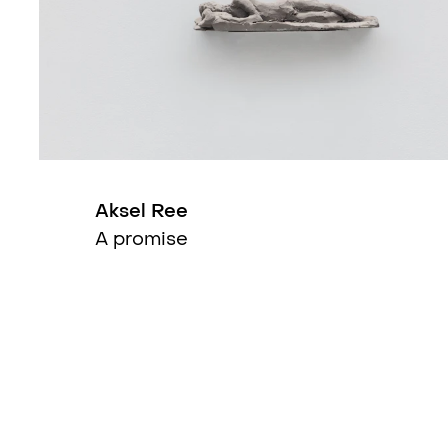
Bygd til by (group)
, Oslo / Fyres
Oåg landskapet av oss, ligger vi 
Quattro Formaggi (group)
, HULI
SHIFTERS (group)
, Kulturtårnet,
Aksel Ree
Avvik/avgang (group)
, Bankplass
A promise
Avgang (group)
, Kunsthøgskolen