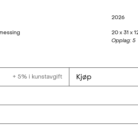
2026
 messing
20 x 31 x 
Opplag: 5
Kjøp
+ 5% i kunstavgift
dannelse i interiørarkitektur fra KHIO.