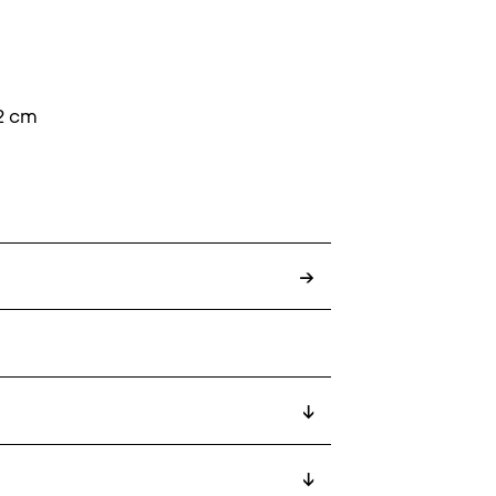
12 cm
→
↓
↓