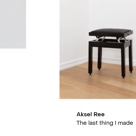
dal, NO
der til det som kan gi evigheten (group)
, Akademiromme
AS, Oslo, NO
 Oslo, NO
en 4, Oslo, NO
 i Oslo, NO
Aksel Ree
The last thing I made