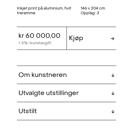
Inkjet print på aluminium, hvit
146 x 204 cm
treramme
Opplag: 3
kr 60 000,00
Kjøp
→
+ 5% i kunstavgift
Om kunstneren
↓
Aksel Ree (f. 1993, Hamar) har en
Utvalgte utstillinger
↓
utdannelse i interiørarkitektur fra
KHIO.
I have promises to keep (solo)
,
2026
Utstilt
↓
QB Gallery, Oslo (NO)
Den fragmenterte kroppen er et
aftensangen
, Hovedutstilling, 2023
Enter Art Fair 2024 (group)
,
2024
tydelig motiv i flere av Ree sine