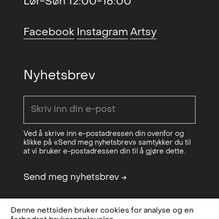
Lør-Søn 12:00-16:00
En Kunstner samler på kunst
2013
(group)
, Vestfossen
Facebook
Instagram
Artsy
Kunstlaboratorium, NO
Vidéo et après, Munch et après,
2011
Screening of Eurobeing
, Centre
Nyhetsbrev
Pompidou, Paris, FR
Eurobeing, street distribution
2010
of video art
, Centre Pompidou,
Paris, FR
Ved å skrive inn e-postadressen din ovenfor og
klikke på «Send meg nyhetsbrev» samtykker du til
HAL and The Horse (solo)
,
2009
at vi bruker e-postadressen din til å gjøre dette.
Podium, Oslo, NO
Send meg nyhetsbrev
→
The Machine project (group)
,
2004
Contemporary art museum,
Ljubjana, SL
Denne nettsiden bruker cookies for analyse og en
Design & code:
Bielke&Yang
Personvern,