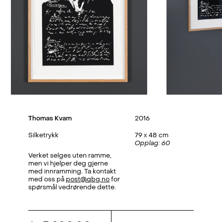
Thomas Kvam
2016
Silketrykk
79 x 48 cm
Opplag: 60
Verket selges uten ramme,
men vi hjelper deg gjerne
med innramming. Ta kontakt
med oss på
post@qbg.no
for
spørsmål vedrørende dette.