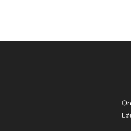
ANT, Copenhagen, DK
istiansand, NO
ble (solo)
, MuHKA – Museum of Contemporary Art, An
s de Tokyo, Paris, FR
r, Cologne, DE
Carzon, Paris, FR
On
Lø