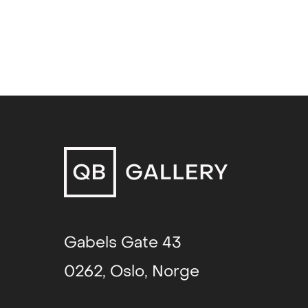
Recent Works (solo)
, Galleri K
Kristiansand Kunsthall (solo)
, Kr
El Hotel Eléctrico – Rooms availa
Porta’s Description (solo)
, Palai
Silent Codes (solo)
, Choi & Lage
Hotel Paris (solo)
, Galerie Nivet-
Gabels Gate 43
0262, Oslo, Norge