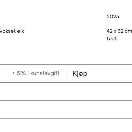
2025
 vokset eik
42 x 32 c
Unik
Kjøp
+ 5% i kunstavgift
net ved Kunstakademiet i Oslo.