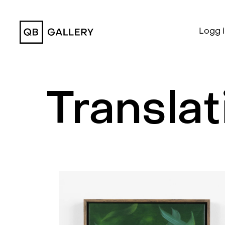
QB Gallery
Logg 
Translat