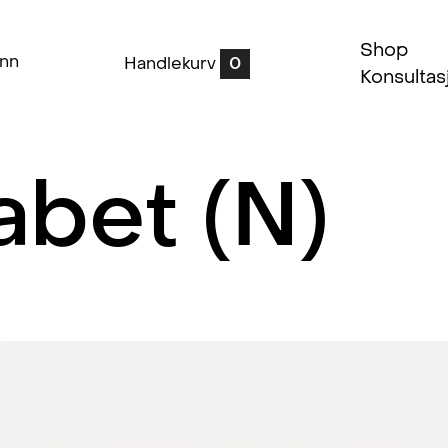
Shop
inn
Handlekurv
0
Konsultas
abet (N)