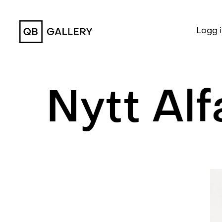
QB Gallery
Logg 
Nytt Alf