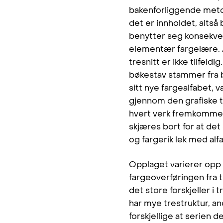
bakenforliggende metod
det er innholdet, alts
benytter seg konsekvent
elementær fargelære. A
tresnitt er ikke tilfeldi
bøkestav stammer fra b
sitt nye fargealfabet, v
gjennom den grafiske t
hvert verk fremkommer 
skjæres bort for at det
og fargerik lek med alf
Opplaget varierer opp ti
fargeoverføringen fra tr
det store forskjeller i
har mye trestruktur, a
forskjellige at serien 