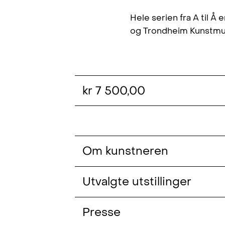
Hele serien fra A til 
og Trondheim Kunstm
kr 7 500,00
Om kunstneren
Gerd Tinglum (f. 1951, Trøndelag) 
Utvalgte utstillinger
Fachhochschule für Gestaltung Ha
Künste Hamburg (1975–77), Staten
En dag Ettermiddag Resten av 
Presse
University of Fine Arts (1980–82). 