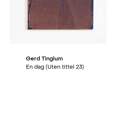
 konseptkunst på 70- og 80-tallet (group)
, Nasjonalmuse
s Hus, Oslo
 2003 I 2004 I 2005 (solo)
, Stenersenmuseet, Oslo
Gerd Tinglum
En dag (Uten tittel 23)