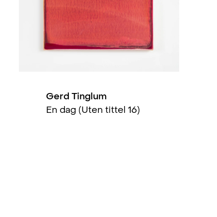
Stille Revolt: Norsk prosess- og
design, Oslo, NO
Gerd Tinglum (solo)
, Kunstnerne
Gerd Tinglum I arbeider I 2002 I
Gerd Tinglum
En dag (Uten tittel 16)