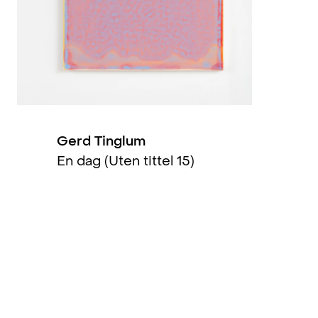
et for Kunst, arkitektur og
2016
2010
2005
Gerd Tinglum
En dag (Uten tittel 15)