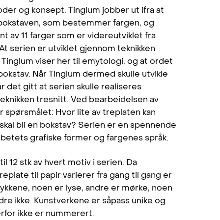
er og konsept. Tinglum jobber ut ifra at
å bokstaven, som bestemmer fargen, og
 av 11 farger som er videreutviklet fra
t serien er utviklet gjennom teknikken
g. Tinglum viser her til emytologi, og at ordet
okstav. Når Tinglum dermed skulle utvikle
ar det gitt at serien skulle realiseres
eknikken tresnitt. Ved bearbeidelsen av
spørsmålet: Hvor lite av treplaten kan
 skal bli en bokstav? Serien er en spennende
abetets grafiske former og fargenes språk.
l 12 stk av hvert motiv i serien. Da
eplate til papir varierer fra gang til gang er
 trykkene, noen er lyse, andre er mørke, noen
ndre ikke. Kunstverkene er såpass unike og
derfor ikke er nummerert.