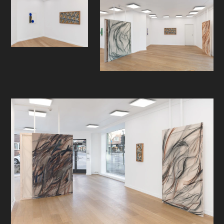
levende eksempler på, eller den ofte
mer usynlige arven vi bærer med oss
og bringer videre. Veiene tankene
våre kan ta er lange og mange, og
opplevelsen av verkene
transformeres fra det umiddelbare
og rent visuelle til en søken i og
mellom formene, i en mulig
kompleks biologisk så vel som
følelsesladet materie.
I møte med Vergnanos store lerret
og dynamiske strøk dras vi ut av
tankene våre og plasseres inn i
kroppen. Strøkene nærmest bølger
gjennom oss og drar oss inn en flyt,