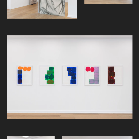
Tinglums serie ‘Om Arv’ har en
umiddelbar visuell karakter hvor
bruken av klare farger, sirkler og
firkantede fargefelt gir assosiasjoner
til spill, ulike diagrammer og
systemer. Blikket vårt vandrer
mellom de forskjellige
kombinasjonene. I rommet mellom
det som oppleves som konstant og
det som oppleves som variabler
begynner vi å lete etter et system,
og i systemet etter mening. Tittelen
gir oss et hint om hva dette
bakenforliggende kan være. Her
utforskes de uendelige visuelle
variasjonene av arv som vi alle er