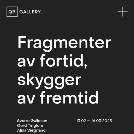
QB Gallery
Fragmenter
av fortid,
skygger
av fremtid
Sverre Gullesen
13.02 — 16.03.2025
Gerd Tinglum
Alina Vergnano