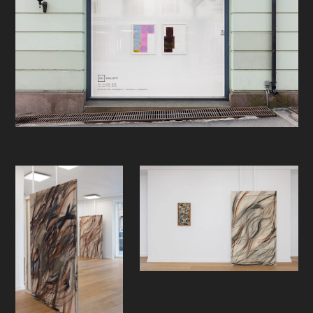
badekarvannet. Det er noe poetisk
og samtidig brutalt i hvordan linjene
i arbeidene til Vergnano oppstår og
forsvinner, hvordan styrken varierer
mellom det besluttsomme kraftige
og det lette flytende, hvordan
strøkene tilsynelatende med verdens
største naturlighet våger å romme
alt og ingenting.
Med sine organiske former låst i
betong befinner Gullesens
veggarbeider seg i landskapet
mellom det historiske og brutale,
men også det poetiske og naturlige.
I verkenes overflate leker øyet i de
organiske formene, fargene og de