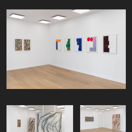
kl 18:00 - 20:00
I ‘Fragmenter av fortid, skygger av
fremtid’ vises verk av Sverre
Gullesen, Gerd Tinglum og Alina
Vergnano. I møtet mellom
Vergnanos store lerret og
dynamiske strøk, Tinglums serie av
rutenett bestående av sirkler og
fargefelt og Gullesens organiske
former låst i betong inviteres vi inn i
en dialog mellom det kontrollerte og
det ukontrollerte, det som har vært,
det som er og det som kan komme
til å komme.