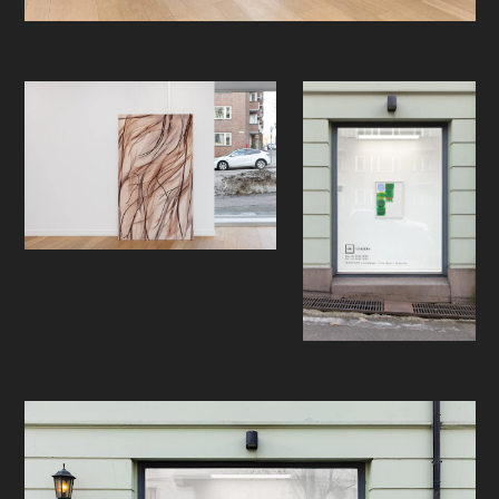
inn i bevegelsen selv. Vi kjenner
strøket i oss og vi kjenner det igjen; i
vår egen kropps former og
bevegelser, men og i byggeplassens
betongstøv som danner den
vakreste visuelle dans når det blir
løftet opp og lekt med av vinden, vi
kjenner det igjen i vannet som vi ser
sildre under isen på våren, i vannet
som bryter voldelig igjennom en
demning, vi kjenner det igjen i
flammen til stearinlyset som blafrer
på middagsbordet når vinduet
åpnes, i stimer av fisker på havets
bunn, fugleflokker på himmelen, i
håret til barnet som bølger i