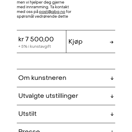
men vi hjelper deg gjerne
med innramming. Ta kontakt
med oss på
post@qbg.no
for
spørsmål vedrørende dette
kr 7 500,00
Kjøp
→
+ 5% i kunstavgift
Om kunstneren
↓
Gerd Tinglum (f. 1951, Trøndelag) er
Utvalgte utstillinger
↓
utdannet billedkunstner ved
Fachhochschule für Gestaltung
En dag Ettermiddag Resten av
2026
Utstilt
↓
Hamburg (1969–72), Hochschule für
dagen
, QB Gallery, Oslo, NO
Bildende Künste Hamburg (1975–77),
Fra null til ni
, Kuben, 2021
Fragmenter av fortid, skygger
2025
Presse
↓