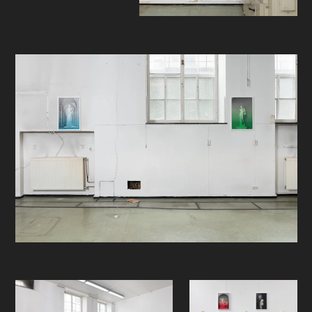
mørkerom skal publikum på ny
overraskes, engasjeres og utfordres.
Med nye rom, flere kvadratmeter og
uendelig med muligheter skal
festivalen igjen overgå alt av
forventinger, sammen.
Foruten foto i alle sine former, hadde
fjorårets festival ikke et overordnet
tema, det blir det i år. Med årets
tema vil festivalen kunne utfordre og
spille på lag med fotografer og
gallerier på en annen måte, åpne for
flere mer enn å begrense.