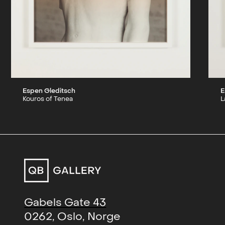
Espen Gleditsch
E
Kouros of Tenea
L
Gabels Gate 43
0262, Oslo, Norge