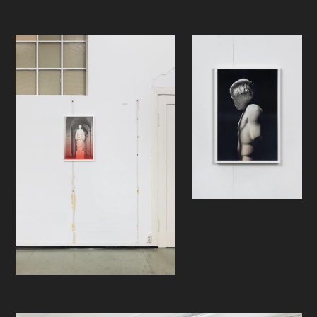
sannhet, der de originale fargene
aktualiseres gjennom pigmenter på
glasset.
- -
Med overskriften "RIKDOM - makt,
mangfold og kontraster" skal
fotofestivalen
Oslo Negativ
igjen
samle norsk og internasjonalt
fotografi på det ærverdige Gamle
biblioteket på Hammersborg.
I fjor høst åpent Oslo Negativ
dørene for første gang. Visjonen var
å fremkalle en økt fotointeresse hos