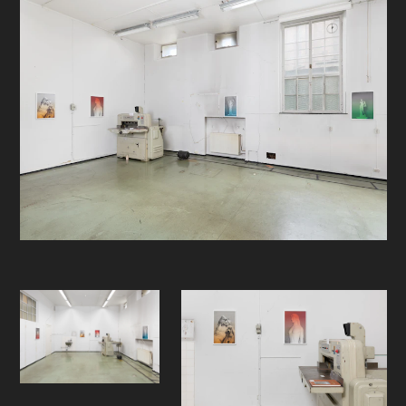
Oslos befolkning ved å slippe de inn
i mørkerommene. I samarbeid med
byens fotogallerier kan vi med
stolthet si at festivalens 127
fotografer ble eksponert for over ti
tusen besøkende, og enda flere
bilder.
I 2022 har Oslo Negativ igjen som
mål å være en arena som
presenterer fotografer, både
nasjonale og internasjonale, unge og
erfarne med viktige historier å
fortelle. Det Gamle Bibliotekets
lokaler muliggjør nettopp det. I
byggets mange kriker, kroker og