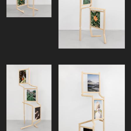
skulpturelt verk som strekker seg
oppover og som vender seg i ulike
retninger, og kan betraktes som en
representasjon for en
menneskeskikkelse eller en organisk
vekst i utvikling. De seks fotografiske
motivene henviser til naturens
bestanddeler og menneskets
posisjon i forhold til dem, og blir
således bærere av referanser.
Samtidig innehar de en ambivalens
som strekker seg utenfor det som er
blot synlig for oss. Som betrakter
kreves det en aktiv deltagelse: for å
oppdage motivene, må du bevege
deg rundt skulpturen. Først da vil nye