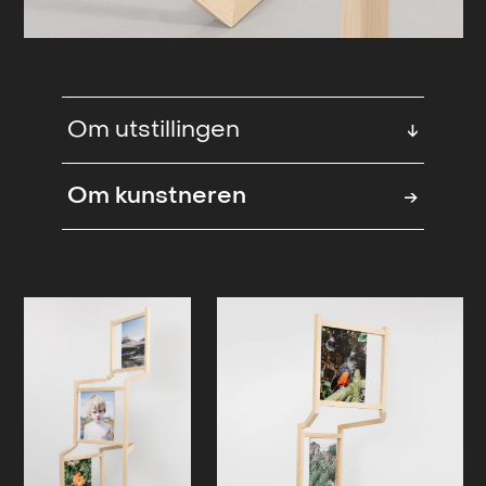
Om utstillingen
↓
I utstillingen ‘It’s always morning
Om kunstneren
→
somewhere` belyses et fremtidshåp
i en tid der vi tynges ned av store
traumer og miljøødeleggelser. Som
et svar til melankolien som kan holde
oss nede, peker utstillingen mot et
håp om at fremtiden kan formes
gjennom aktive valg og en
bevissthet om hvordan vi forholder
oss til miljøet, men også til
hverandre. I utstillingen møter vi et