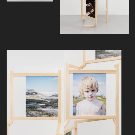
betydningslag synliggjøre seg, og
nye medieringer ta form. Utstillingen
inviterer på denne måten til
refleksjoner rundt forholdet mellom
mennesket og natur, melankoli og
fremtidsoptimisme på et
eksistensielt og allmennmenneskelig
plan.
Hvilke muligheter har vi?