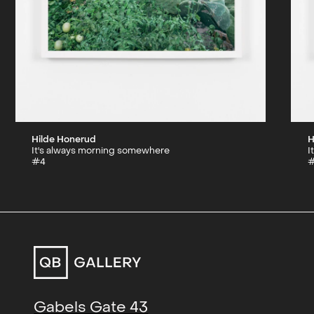
Hilde Honerud
H
It's always morning somewhere
I
#4
Gabels Gate 43