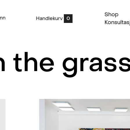
Shop
inn
Handlekurv
0
Konsultas
n the gras