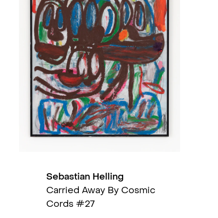
Did You See Me? (solo)
, Kristia
I Love You Too! (duo)
, Kösk, Osl
Enter Art Fair (trio)
, QB Gallery,
Painting Today (group)
, QB Galle
Godspeed, For Pete Sake (solo)
US / THEM (solo)
, QB Gallery an
Then Play On (solo)
, TW Contemp
Sebastian Helling
Carried Away By Cosmic
GRAFFORISTS (group, with Chris
Cords #27
Los Angeles, US