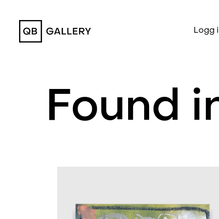
QB Gallery
Logg 
Found i