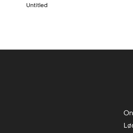
Untitled
S
llegjerde Gallery, London, UK
all, Asker, NO
 Stockholm, SE
de Einarson and Matias Faldbakken)
, Carl Kostyal, London
On
Lø