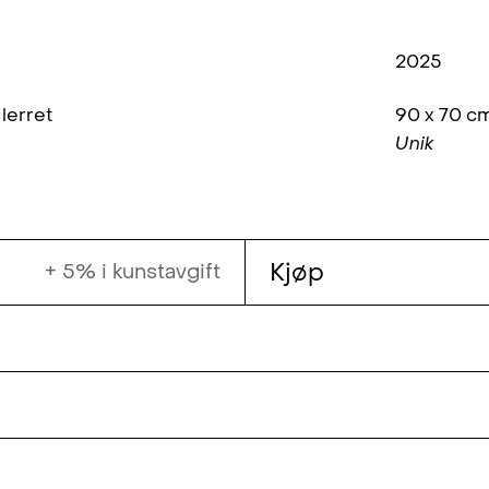
2025
 lerret
90 x 70 c
Unik
Kjøp
+ 5% i kunstavgift
) er utdannet ved Kunstakademiet i Oslo (MA,