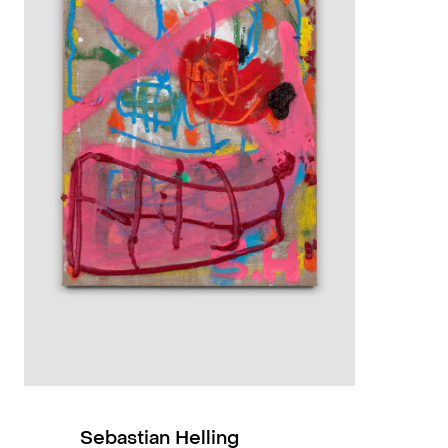
2022
2022
2022
2022
2020
2018
2018
thers)
, Torrance Art Museum,
2016
Sebastian Helling