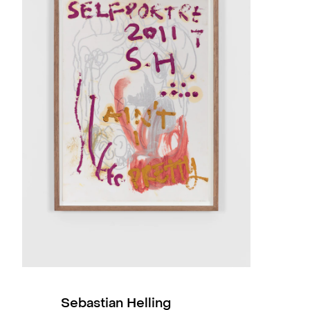
nsund Kunsthall, Kristiansund, NO
o, NO
 Enter Art Fair, Copenhagen, DK
ry, Oslo, NO
, TW Contemporary, Brisbane, AUS
d Blomqvist, Oslo, NO
orary, Brisbane, AUS
tian Rosa, Mary Weatherford, Oscar Murillo amongst o
Sebastian Helling