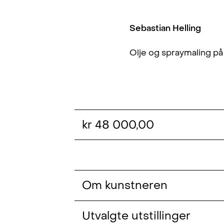
Sebastian Helling
Olje og spraymaling på
kr 48 000,00
Om kunstneren
Sebastian Helling (f. 1975, London
Utvalgte utstillinger