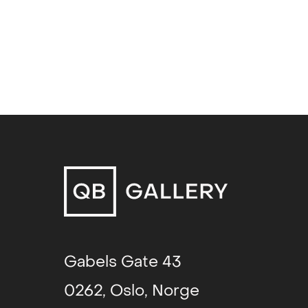
Volta Art Fair (solo)
, New York, U
Somnaboulist (solo)
, Kristin Hje
Dive (solo)
, QB Gallery, Oslo, NO
Grande Days (solo)
, Trafo Kunsth
Machine Gun (solo)
, Bukowskis,
Friendship (trio, with Gardar Ei
Gabels Gate 43
0262, Oslo, Norge