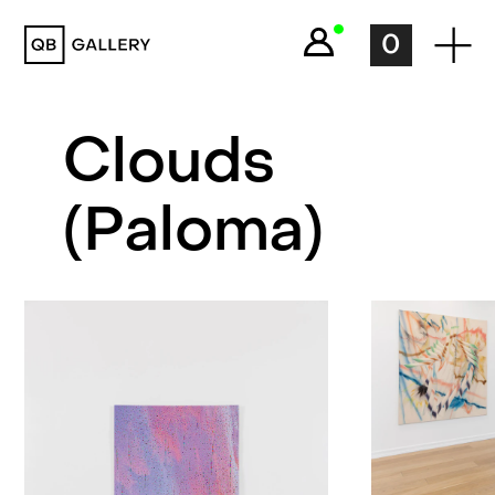
QB Gallery
0
Clouds
(Paloma)