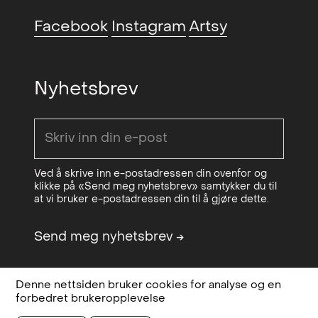
Screen Time (duo)
, Philadelphia
2015
Facebook
Instagram
Artsy
Photo Arts Center,
Philadelphia, US
Nyhetsbrev
Sucking Skin (solo)
, Rogaland
2015
Kunstsenter, Stavanger, NO
Through air (solo)
, Frankfurt am
2015
Main, Berlin, DE
Ved å skrive inn e-postadressen din ovenfor og
klikke på «Send meg nyhetsbrev» samtykker du til
at vi bruker e-postadressen din til å gjøre dette.
Send meg nyhetsbrev
→
Denne nettsiden bruker cookies for analyse og en
Design & code:
Bielke&Yang
Personvern,
forbedret brukeropplevelse
Sponsored by
OCA - Office for
betingelser og