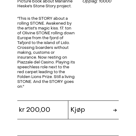
Picture book about Marianne
Opplag: 10000
Heske's Stone Story project.
"This is the STORY about a
rolling STONE. Awakened by
the artist's magic kiss. 17. ton
of Olivine STONE rolling down
Europe from the fjord of
Tafjord to the island of Lido.
Crossing boarders without
making, customs or
insurance. Now resting on
Piazzale del Casino. Playing its
speechless role next to the
red carpet leading to the
Folden Lions Prize. Still a living
STONE. And the STORY goes
on."
kr 200,00
Kjøp
→