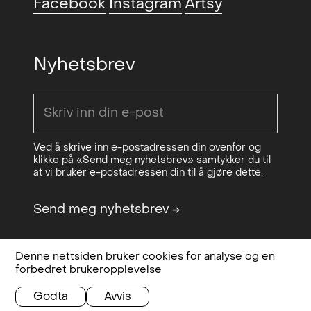
Facebook
Instagram
Artsy
GIFC/Velvet Ropes (group)
,
2019
Galleri Golsa, Oslo, NO
Nyhetsbrev
Ved å skrive inn e-postadressen din ovenfor og
klikke på «Send meg nyhetsbrev» samtykker du til
at vi bruker e-postadressen din til å gjøre dette.
Send meg nyhetsbrev
→
Denne nettsiden bruker cookies for analyse og en
Design & code:
Bielke&Yang
Personvern,
forbedret brukeropplevelse
Sponsored by
OCA - Office for
betingelser og
Contemporary Art Norway
vilkår
Godta
Avvis