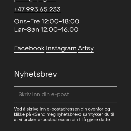
Contemporary Art Projects,
+47 993 65 233
(solo)
, Trondheim
1997
Stavanger
Kunstmuseum, NO
Ons-Fre 12:00-18:00
New Sentiments (solo)
, Michael
2015
Lør-Søn 12:00-16:00
(solo)
, Galerie Vieille du Temple,
1994
Janssen Gallery, Berlin
Paris, FR
THE ART - Freedom and
2014
Facebook
Instagram
Artsy
(solo)
, Kunstnernes Hus, Oslo,
1991
boundaries (gruppe)
, Galleri
NO
Festiviteten og Stallgården
(solo)
, Galerie Concorde, Paris,
1987
Nyhetsbrev
Cold Reading (solo)
, Galleri K
2014
France
Climate Confusian Assistance
2012
(solo)
, Hennie Onstad
1974
(duo)
, Galleri K
Kunstsenter, NO
Fresh Paint (gruppe)
,
2012
(solo)
, Nasjonalgalleriet, Oslo,
1972
Ved å skrive inn e-postadressen din ovenfor og
Stenersenmuseet
NO
klikke på «Send meg nyhetsbrev» samtykker du til
at vi bruker e-postadressen din til å gjøre dette.
Laying the ghost (duo)
, Rod
2012