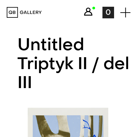
QB Gallery
0
Untitled
Triptyk II / del
III