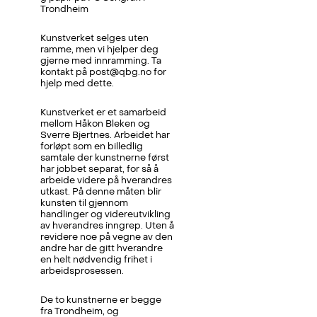
Trondheim
Kunstverket selges uten
ramme, men vi hjelper deg
gjerne med innramming. Ta
kontakt på post@qbg.no for
hjelp med dette.
Kunstverket er et samarbeid
mellom Håkon Bleken og
Sverre Bjertnes. Arbeidet har
forløpt som en billedlig
samtale der kunstnerne først
har jobbet separat, for så å
arbeide videre på hverandres
utkast. På denne måten blir
kunsten til gjennom
handlinger og videreutvikling
av hverandres inngrep. Uten å
revidere noe på vegne av den
andre har de gitt hverandre
en helt nødvendig frihet i
arbeidsprosessen.
De to kunstnerne er begge
fra Trondheim, og