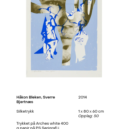
Håkon Bleken
,
Sverre
2014
Bjertnæs
Silketrykk
1 x 80 x 60 cm
Opplag: 50
Trykket på Arches white 400
g papir på PS Serigrafi i