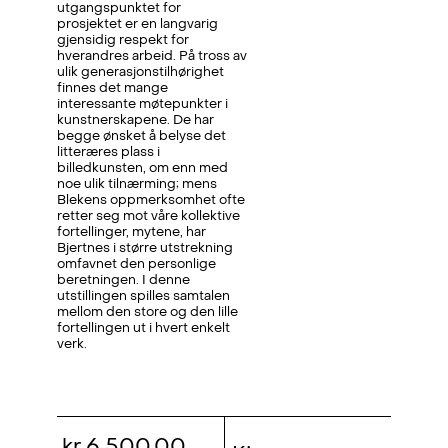
utgangspunktet for
prosjektet er en langvarig
gjensidig respekt for
hverandres arbeid. På tross av
ulik generasjonstilhørighet
finnes det mange
interessante møtepunkter i
kunstnerskapene. De har
begge ønsket å belyse det
litteræres plass i
billedkunsten, om enn med
noe ulik tilnærming; mens
Blekens oppmerksomhet ofte
retter seg mot våre kollektive
fortellinger, mytene, har
Bjertnes i større utstrekning
omfavnet den personlige
beretningen. I denne
utstillingen spilles samtalen
mellom den store og den lille
fortellingen ut i hvert enkelt
verk.
kr 6 500,00