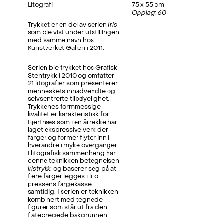
Litografi
75 x 55 cm
Opplag: 60
Trykket er en del av serien
Iris
som ble vist under utstillingen
med samme navn hos
Kunstverket Galleri i 2011.
Serien ble trykket hos Grafisk
Stentrykk i 2010 og omfatter
21 litografier som presenterer
menneskets innadvendte og
selvsentrerte tilbøyelighet.
Trykkenes formmessige
kvalitet er karakteristisk for
Bjertnæs som i en årrekke har
laget ekspressive verk der
farger og former flyter inn i
hverandre i myke overganger.
I litografisk sammenheng har
denne teknikken betegnelsen
iristrykk
, og baserer seg på at
flere farger legges i lito-
pressens fargekasse
samtidig. I serien er teknikken
kombinert med tegnede
figurer som står ut fra den
flatepregede bakgrunnen.