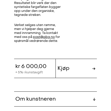
Resultatet blir verk der den
syntetiske fargeflaten bygger
opp under den organiske,
tegnede streken.
Verket selges uten ramme,
men vi hjelper deg gjerne
med innramming. Ta kontakt
med oss på
post@qbg.no
for
spørsmål vedrørende dette.
kr 6 000,00
Kjøp
→
+ 5% i kunstavgift
Om kunstneren
↓
Sverre Bjertnæs (f. 1976, Trondheim)