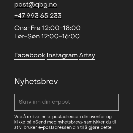
Brandstrup
post@qbg.no
Avtrykk (duo)
, QB Gallery
2015
+47 993 65 233
New Sentiments ll (solo)
, BGE
2015
Ons-Fre 12:00-18:00
Contemporary Art Projects,
Lør-Søn 12:00-16:00
Stavanger
New Sentiments (solo)
, Michael
2015
Facebook
Instagram
Artsy
Janssen Gallery, Berlin
THE ART - Freedom and
2014
boundaries (gruppe)
, Galleri
Nyhetsbrev
Festiviteten og Stallgården
Cold Reading (solo)
, Galleri K
2014
Climate Confusian Assistance
2012
Ved å skrive inn e-postadressen din ovenfor og
(duo)
, Galleri K
klikke på «Send meg nyhetsbrev» samtykker du til
at vi bruker e-postadressen din til å gjøre dette.
Fresh Paint (gruppe)
,
2012