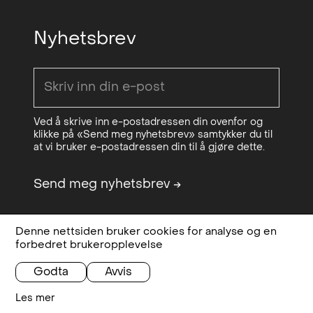
Nyhetsbrev
Ved å skrive inn e-postadressen din ovenfor og
klikke på «Send meg nyhetsbrev» samtykker du til
at vi bruker e-postadressen din til å gjøre dette.
Send meg nyhetsbrev
→
Denne nettsiden bruker cookies for analyse og en
Design & code:
Bielke&Yang
Personvern,
forbedret brukeropplevelse
Sponsored by
OCA - Office for
betingelser og
Contemporary Art Norway
vilkår
Godta
Avvis
Les mer