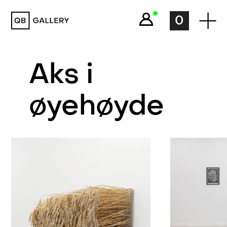
QB Gallery
0
Aks i
øyehøyde