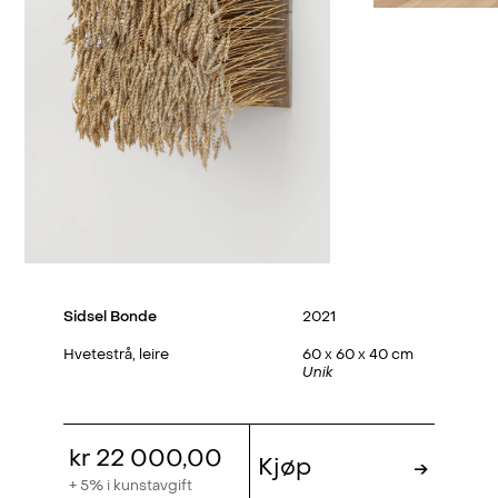
Sidsel Bonde
2021
Hvetestrå, leire
60 x 60 x 40 cm
Unik
kr 22 000,00
Kjøp
→
+ 5% i kunstavgift