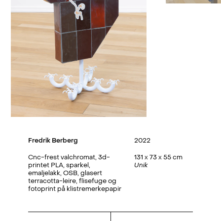
Fredrik Berberg
2022
Cnc-frest valchromat, 3d-
131 x 73 x 55 cm
printet PLA, sparkel,
Unik
emaljelakk, OSB, glasert
terracotta-leire, flisefuge og
fotoprint på klistremerkepapir