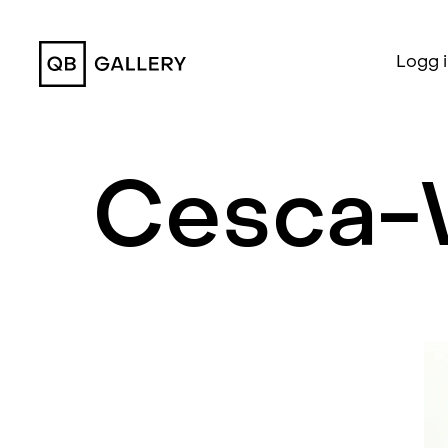
QB Gallery
Logg 
Cesca-