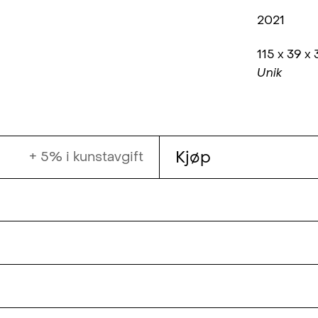
2021
115 x 39 x
Unik
Kjøp
+ 5% i kunstavgift
r utdannet ved Kunst- og designhøgskolen i
lle oversettelsen fra virtuelle til fysiske