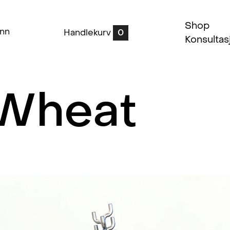
Shop
inn
Handlekurv
0
Konsultas
Wheat