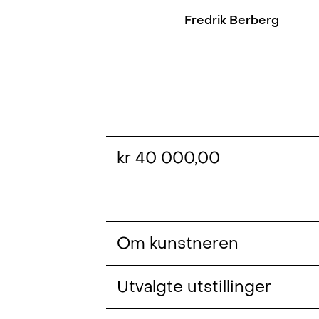
Fredrik Berberg
kr 40 000,00
Om kunstneren
Fredrik Berberg (f. 1986, Skien) e
Utvalgte utstillinger
Bergen. Berberg utforsker den visue