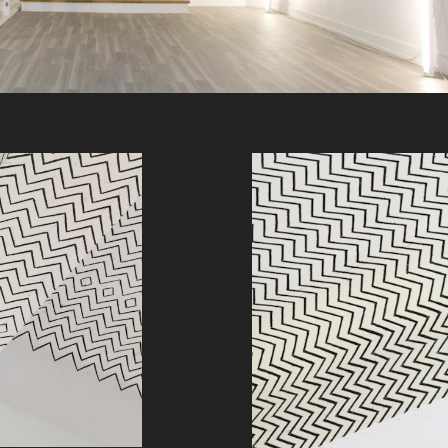
on og vokste opp i Skottland. Han har
f Art og Glasgow School of Art. I dag bor
 separatutstilling på Transmission Gallery i
ang stilt ut verden over. Han vant den
9.
ebiennalen er støttet av Oslo kommune.