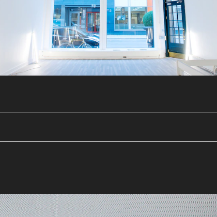
r til 23. november vertskap for et arbeid av
nebiennalen 2014
. Tegnebiennalen er et
g Tegnerforbundet, og foregår på syv ulike