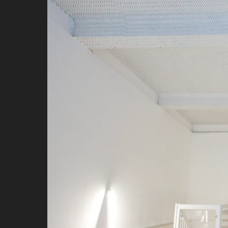
Uten tittel
, 2014
Stedsspesifikt maleri
Richard Wrights veggmalerier er la
Den korte tiden arbeidet eksistere
fordi det varer så kort. Wright sier
øyeblikk - jeg vil forsterke og løfte
Arbeidene er malt rett på vegg ell
kunstnerens forhold til denne en b
til eksisterende strukturer, både fy
betydning. Arbeidene til Wright tar
på rommet og andre fysiske forhold
improvisasjon til stede i verkene. 
versus historie, improvisasjon vers
forgjengelighet, at verket tar form.