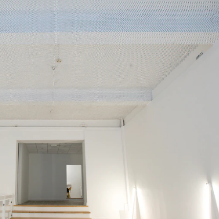
get med vissheten om at de skal viskes ut.
r forsterker intensiteten i verket - nettopp
: " Jeg er interessert i engasjementets skjøre
 dette øyeblikket".
er tak, og dermed spiller arkitekturen og
etydelig rolle. Komposisjonen må relateres
siske forhold og til stedets kulturelle
 lang tid å lage, og føringer som størrelsen
 gjør at det er en viss grad av
Det er i denne rekken av motsetninger, nåtid
us arkitektur, intensitet versus