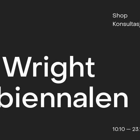
Shop
Konsultas
 Wright
biennalen
10.10 — 23