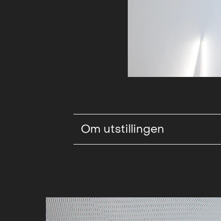
Om utstillingen
QB Gallery er i perioden 10. oktobe
Richard Wright, som en del av
Teg
samarbeid mellom Kunsthall Oslo o
visningssteder i Oslo sentrum.
Richard Wright