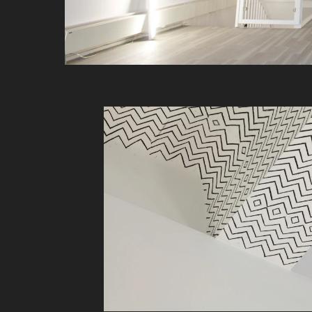
Richard Wright er født 1960 i Lond
utdannelse fra Edinburgh College o
han i Glasgow. Han hadde sin første
Glasgow i 1994, og har siden den g
prestisjetunge Turner-prisen i 200
Richard Wrights prosjektet i Tegn