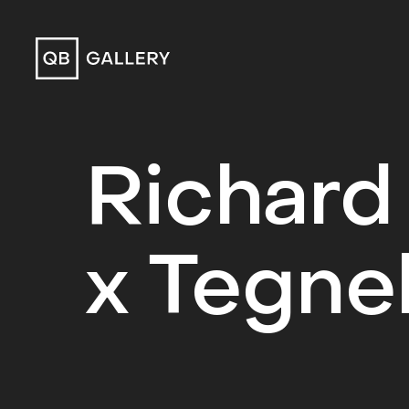
QB Gallery
Richard
x Tegne