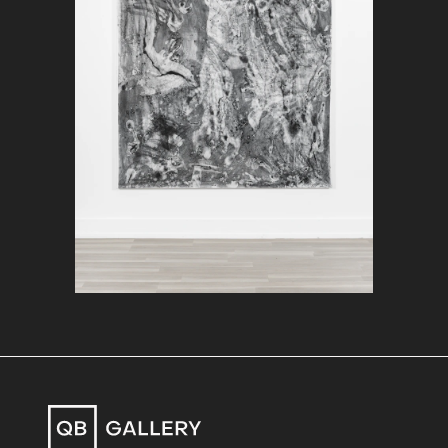
seg løs og gjennomførte dette vi har
resultatet av her - med hele kroppen
som instrument - står det også klart
at ikke bare handler dette om timing;
han peker også tilbake til det
prehistoriske punktet da poesien
løsrev seg fra sjamanistisk praksis.
Dette her foregår jo også etter en
logikk med dype røtter i praktisk
magi; og dette kullet - fordi det er
også nettopp
dette
kullet, etter
nettopp
denne
brannen - ble jo ikke
tatt vare på uten grunn.
Hvis vi tenker oss dette som en
progresjon uten begynnelse og slutt