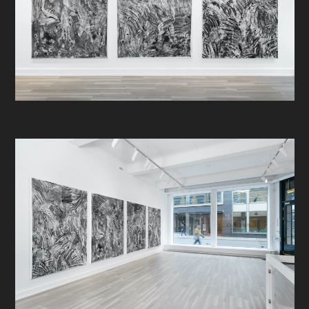
1308 - 1321, men først utgitt i 1472.
Den andre, og noe nærmere i tid, er
August Strindbergs febrilsk
paranoide redegjørelse for sine
ekskursjoner over kartet fra 1897 -
selv årstallet har noe
skjebnesvangert over seg, der det
ligger like før et nytt århundre og
dirrer av angst over det ukjente som
venter. Sett fra vår side 1900-tallet
virker dette intuitive ubehaget ikke
bare helt rimelig i forhold til
erfaringene - det ser saktens ut til å
være latterlig relevant i forhold til
den nærmeste fremtid og.