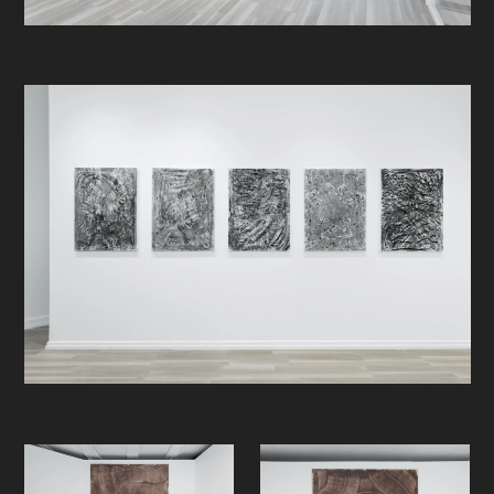
Den motsigelsesfulle, og på samme
tid tilfeldige, kalkulerte, og rituelle
metoden bak Magnus Vatvedts
Inferno
, er - selvfølgelig - noe
ganske annet (det er jo helt åpenbart
ikke et litterært arbeide, f.eks), men
bærer med seg nok av Dantes
intrikate spydighet i forhold til sin
samtid, og Strindbergs besatte
undersøkelse av sine egne vid
tilfellet akutt dårlige nerver, til å
motivere gjenbruken. I norsk ordbok
er definisjonen av "inferno" ganske
enkelt "helvete", og blir som oftest
også assosiert med de rensende
flammer i hvilke synderne etter sin