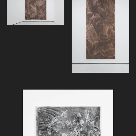
død må pines til evig tid, men sånn
til daglig handler det jo om når noe
brenner med en viss intensitet -
enten det er en boligblokk for
fattigfolk ingen gidder sjekke
sikkerheten til, eller resultatet av
kirurgisk presisjonsbombing av folk
som bor langt unna. Her har jo dette
allerede skjedd; Vatvedt benytter
seg jo av kull - konsekvensen av en
brann. Og vet man i tillegg at
brannen foregikk langt herfra, for
flere år siden, og at kullet den gang
ble forflyttet over halve kloden før
det endte opp i et hjørne på
studioet hans i årevis, før han kastet