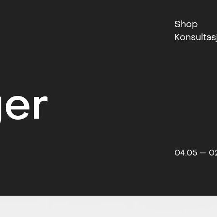
Shop
Konsultas
ger
04.05 — 0