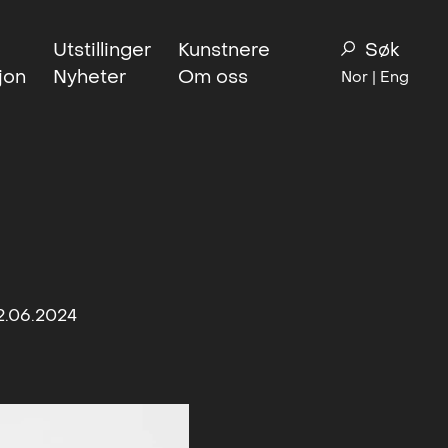
Utstillinger
Kunstnere
Søk
jon
Nyheter
Om oss
Nor |
Eng
2.06.2024