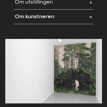
Om utstillingen
↓
I utstillingen ‘Bytting’ med Linda Soh
Om kunstneren
→
Trengereid inviteres vi inn i et
mystisk og mytisk univers.
Betrakteren møtes av en dyp skog
som dekker endeveggen i
utstillingsrommet. Konturene av to
menneskeskikkelser fremtrer i
midten av motivet, tilsynelatende en
voksen og et barn som bæres på
ryggen, definert av det grønne
landskapet som omgir dem.
I sine nye arbeider tar Trengereid
utgangspunkt i gamle fortellinger
omkring begrepet bytting fra norsk