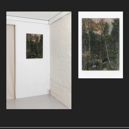
folketro som en refleksjon rundt
tilhørighet. En bytting var et barn
som underjordiske vesener hadde
byttet ut med et nyfødt
menneskebarn. Det ble antatt at
nyfødte barn var særlig utsatt for å
bli byttet, og siden de underjordiske
vesenene misunnet styrken og
helsen til mennesker, ville de forsøke
å bytte bort signe egne barn for å
styrke ætten. En bytting ble
identifisert gjennom en abnormalitet
som ikke ble oppdaget ved fødselen,
for eksempel gjennom sykdom, at
barnet viste spesielle merker på
huden, eller en generell oppfattelse