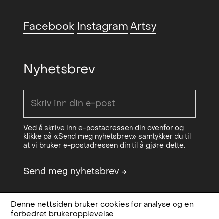
Facebook
Instagram
Artsy
Nyhetsbrev
Ved å skrive inn e-postadressen din ovenfor og
klikke på «Send meg nyhetsbrev» samtykker du til
at vi bruker e-postadressen din til å gjøre dette.
Send meg nyhetsbrev
→
Denne nettsiden bruker cookies for analyse og en
Design & code:
Bielke&Yang
Personvern,
forbedret brukeropplevelse
Sponsored by
OCA - Office for
betingelser og