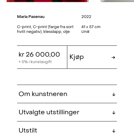
Maria Pasenau
2022
C-print, C-print (farge fra sort
41 x 57 cm
hvitt negativ), klesslapp, olje
Unik
kr 26 000,00
Kjøp
→
+ 5% i kunstavgift
Om kunstneren
↓
Maria Pasenau (f.1994, Mjøndalen) er
Utvalgte utstillinger
↓
utdannet fra Norsk Fotofagskole i
Trondheim.
The Dark Room – Morten
2023-
Utstilt
↓