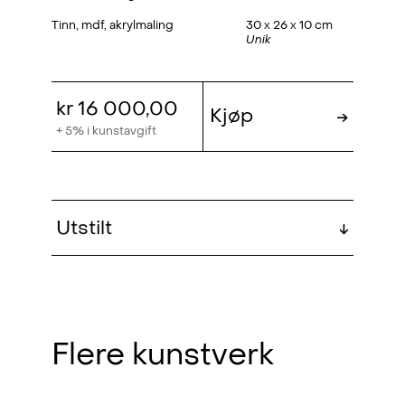
Tinn, mdf, akrylmaling
30 x 26 x 10 cm
Unik
kr 16 000,00
Kjøp
→
+ 5% i kunstavgift
Utstilt
↓
Into the wild
, Hovedutstilling, 2022
Flere kunstverk