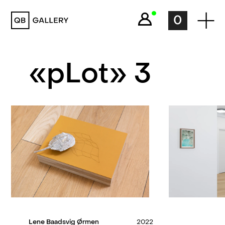
QB Gallery
0
«pLot» 3
Lene Baadsvig Ørmen
2022