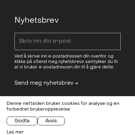
Nyhetsbrev
Ved å skrive inn e-postadressen din ovenfor og
klikke på «Send meg nyhetsbrev» samtykker du til
at vi bruker e-postadressen din til å gjøre dette.
Send meg nyhetsbrev
→
Denne nettsiden bruker cookies for analyse og en
Design & code:
Bielke&Yang
Personvern,
forbedret brukeropplevelse
Sponsored by
OCA - Office for
betingelser og
Contemporary Art Norway
vilkår
Godta
Avvis
Les mer