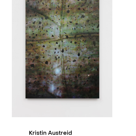
To unge lovende (duo)
, Kunstgal
An Archipelago Mixtape (group)
1+1=11 (group)
, Agder Kunstsent
Juniutstillingen (group)
, Kunstn
Kristin Austreid