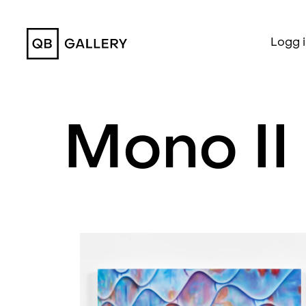
QB Gallery
Logg 
Mono II