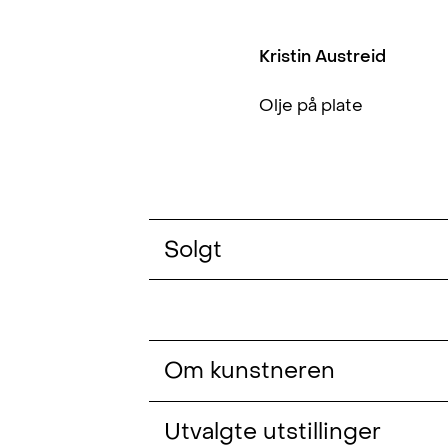
Kristin Austreid
Olje på plate
Solgt
Om kunstneren
Kristin Austreid (f. 1985, Haugesu
Utvalgte utstillinger