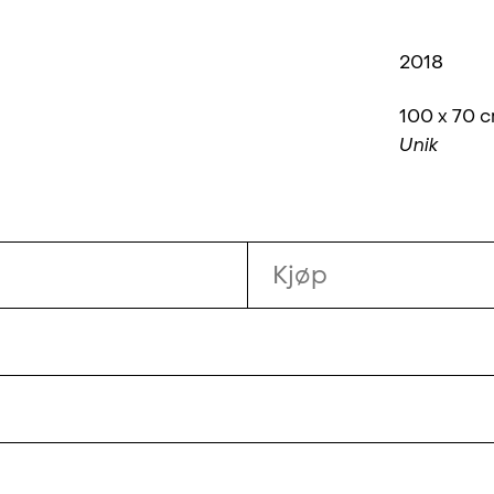
2018
100 x 70 
Unik
Kjøp
nd) er utdannet på Kunsthøyskolen i Bergen