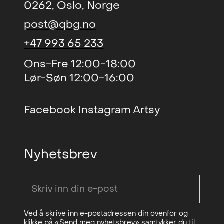
Kunstmuseum, NO
0262, Oslo, Norge
2015.
(solo)
, Bomuldsfabrikken
2000
post@qbg.no
Kunsthall, NO
+47 993 65 233
(solo)
, Trondheim
1999
Ons-Fre 12:00-18:00
Kunstmuseum, NO
Lør-Søn 12:00-16:00
(solo)
, Stenersenmuseet, NO
1998
(solo)
, Trondheim
1997
Facebook
Instagram
Artsy
Kunstmuseum, NO
(solo)
, Galerie Vieille du Temple,
1994
Nyhetsbrev
Paris, FR
(solo)
, Kunstnernes Hus, Oslo,
1991
NO
(solo)
, Galerie Concorde, Paris,
1987
Ved å skrive inn e-postadressen din ovenfor og
France
klikke på «Send meg nyhetsbrev» samtykker du til