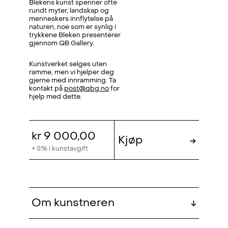
Blekens kunst spenner ofte
rundt myter, landskap og
menneskers innflytelse på
naturen, noe som er synlig i
trykkene Bleken presenterer
gjennom QB Gallery.
Kunstverket selges uten
ramme, men vi hjelper deg
gjerne med innramming. Ta
kontakt på
post@qbg.no
for
hjelp med dette.
kr 9 000,00
Kjøp
→
+ 5% i kunstavgift
Om kunstneren
↓
Håkon Bleken (f. 1929, Trondheim) er