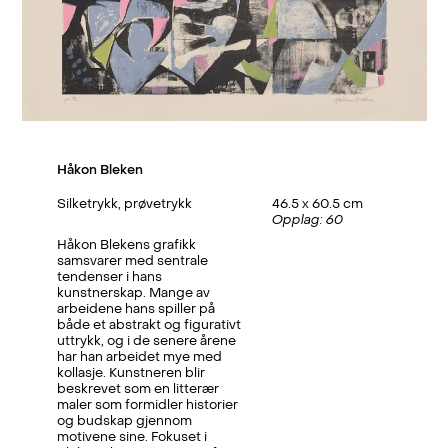
Håkon Bleken
Silketrykk, prøvetrykk
46.5 x 60.5 cm
Opplag: 60
Håkon Blekens grafikk
samsvarer med sentrale
tendenser i hans
kunstnerskap. Mange av
arbeidene hans spiller på
både et abstrakt og figurativt
uttrykk, og i de senere årene
har han arbeidet mye med
kollasje. Kunstneren blir
beskrevet som en litterær
maler som formidler historier
og budskap gjennom
motivene sine. Fokuset i