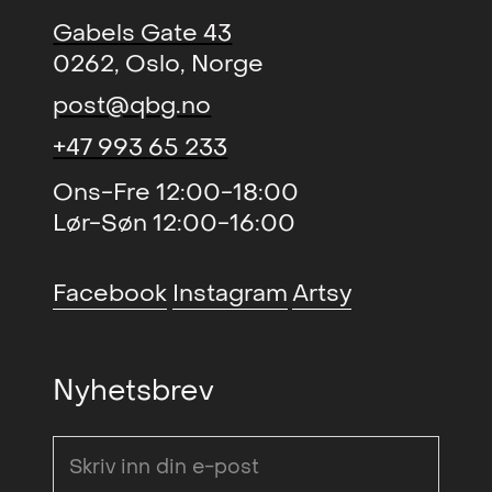
QB
Gabels Gate 43
solo
, Edvard Munchs house,
2017
0262, Oslo, Norge
Warnemunde, DE
post@qbg.no
Sleuths of time travel poetry
2017
+47 993 65 233
(group)
, 2025 Gallery, Hamburg,
DE
Ons-Fre 12:00-18:00
Chanting Chirping (Chiroptera)
2016
Lør-Søn 12:00-16:00
All Clamoring Elevator Dings
(solo)
, The Munch Museum,
Facebook
Instagram
Artsy
Oslo, NO
Cabaret Voltaire in Zurich for
2016
1857 Gallery (solo)
, Manifesta 1I,
Nyhetsbrev
Biennale for Contemporary Art,
CH
solo
, Kunstnerforbundet, Oslo,
2015