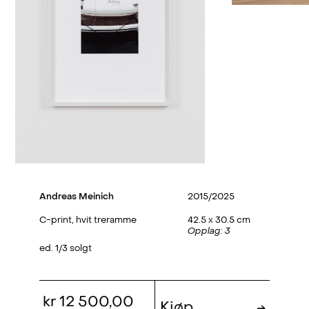
Andreas Meinich
2015/2025
C-print, hvit treramme
42.5 x 30.5 cm
Opplag: 3
ed. 1/3 solgt
kr 12 500,00
Kjøp
→