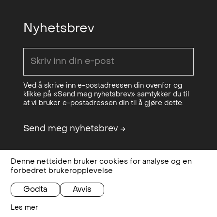
Nyhetsbrev
Ved å skrive inn e-postadressen din ovenfor og
klikke på «Send meg nyhetsbrev» samtykker du til
at vi bruker e-postadressen din til å gjøre dette.
Send meg nyhetsbrev
→
Denne nettsiden bruker cookies for analyse og en
Design & code:
Bielke&Yang
Personvern,
forbedret brukeropplevelse
Sponsored by
OCA - Office for
betingelser og
Contemporary Art Norway
vilkår
Godta
Avvis
Les mer