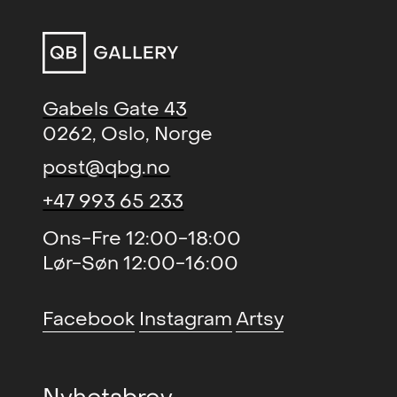
Ole Martin Lund Bø (solo)
, Kunstnerforbundet
2011
Darkness Descends: Norwegian Art Now
2009
(group)
, Scandinavia House, New York
Gabels Gate 43
Lights On (group)
, Astrup Fearnley Museum
2008
0262, Oslo, Norge
of Modern Art
post@qbg.no
Modern Myths (group)
, Kistefos Museet
2008
+47 993 65 233
Deceptive outward Appearance (solo)
,
2007
Ons-Fre 12:00-18:00
Galerie Ophal, Berlin
Lør-Søn 12:00-16:00
Space Case (group)
, Galerie Magnus Müller,
2007
Berlin
Facebook
Instagram
Artsy
Strategy Breakdown (solo)
, Fotogalleriet
2007