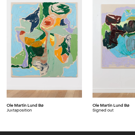
Milkshake #3
, GOLSA
2018
Post No Bills (solo)
, NoPlace
2018
HAVANA (solo)
, QB Gallery
2016
Ping pong belong (solo)
, MELK
2016
Close, but no cigar (group)
, Meat & Marble,
2016
Havana
Elastic Measures (group)
, Sinne, Helsinki
2014
Terminators (group)
, Transformers,
2013
Washington DC
Ole Martin Lund Bø
Ole Martin Lund Bø
Juxtaposition
Signed out
Vårutstillingen (group)
, Fotogalleriet
2012
Day for Night (solo)
, Galerie Ophal, Berlin
2011