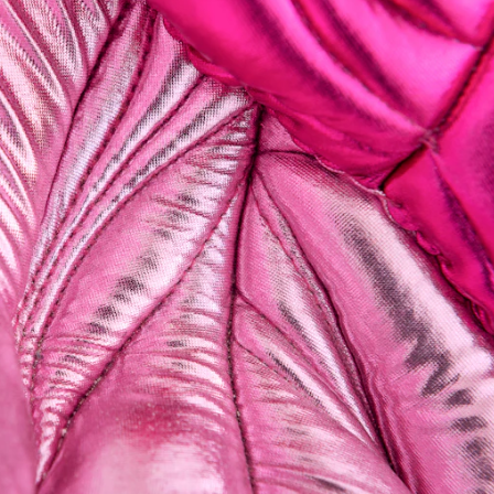
utdannelse fra Iceland Academy of the Arts,
Arts i Bergen (BA, 2012). Utvalgte solo-
r Samtidskunst (2018), Format, Oslo (2019),
kulpturer ligger et sted mellom det vakre og
il det kroppslige, både inn- og utside.
e fra School of Visual Arts, New York City,
 med utstillingen, Mergentia, Works by KC
demand har vært med i en rekke
der i USA, som Oakland og San Diego, CA
ett ut fra Kunstakademiet i Oslo (BA, 2017).
linger som Urd og Liv Karin med venner, One
slo (2015) og BASKETBALL, VOLLEYBALL,
ommet, Oslo (2014).