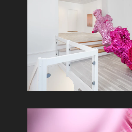
Vilde Løwenborg Blom (f, 1991) har
designhøgskolen i Bergen (2017) og
Tronheim (2015). Tidligere utstilli
Galleri Blunk, Trondheim (2018). 
søte og groteske og hun bruker of
Løwenborg Blom ble tidligere i år
lovende kunsttalentene å følge me
Sindre Braaten (f, 1988) har deltatt
Bianco, Oslo (2016) og andre utsti
Braatens malerier er det intuitive
psykedeliske og humoristiske und
Marianne Brekke, (f.1965) er utda
(1996). Brekke har tidligere stilt u
Foundation, Moss (2015), LNM (2010
Brekkes fokus ligger i farge, rom o