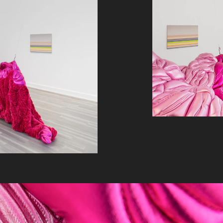
 Master i billedkunst ved Kunst- og
 Bachelor i billedkunst fra Kunstakademiet i
nger er Dropsfabrikken, Trondheim (2018),
Løwenborg Bloms kunst ligger mellom det
te spiselige objekter som utgangspunkt.
 fremmet i Kapital som en av de yngre norske
d på.
 i flere gruppeutstillinger, blant annet Rod
llinger i både Moss og Oslo. Nerven i
 utrykket basert på former og farger med
ertoner.
nnet fra Vestlandetes Kunstakademi i Bergen
t på Bærum Kunsthall (2017), House of
, 2005) samt stått for flere utsmykninger.
g form.