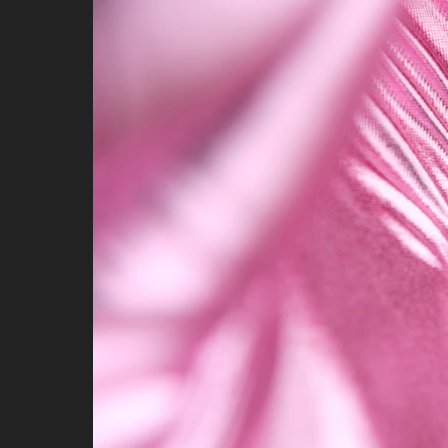
Pia Antonsen Rognes (f, 1986) har 
(MA, 2014) og National Academy of 
utstillinger er Trøndelag Senter fo
Soft, Oslo (2016). Rognes tekstils
det groteske og gir assosiasjoner t
KC Tidemand (f, 1988) har utdannels
NY (MFA, 2015) og har markert seg
Tidemand, Brooklyn, NY (2016). Ti
gruppeutstillinger på visningsste
(2017/2018), Miami, FL (2017).
Tor Olav Wærnes (f. 1992) kommer r
Wærnes har stilt ut i gruppeutstil
Night Only, Kunstnernes Hus i O
TENNISBALL, GOLFBALL, Akademir