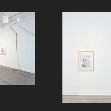
t første menneskeskapte objekt som forlot
jon av ensomhet.
vet, 9926 dager gammel.
iden kunne lenger bli noe av.
ærlighet.