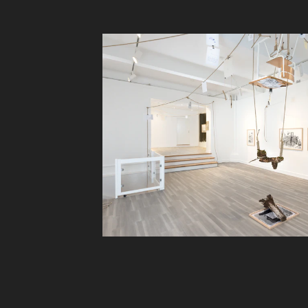
25 august 2012, ble VOYAGER 1 de
vår solsystem.
Låten var samlingens representas
13 juni 2013, valgte Daniel bort li
Ingenting av det vi planla for fremt
På graven hans står det Fred og Kj
Fred og Kjærlighet
2015
-Martin Schreiner