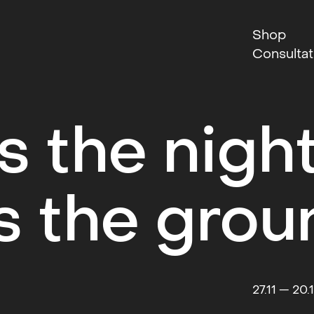
Shop
Consultat
 the night
s the grou
27.11 — 20.