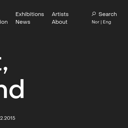
Exhibitions
Artists
Search
ion
News
About
Nor
| Eng
,
nd
12.2015