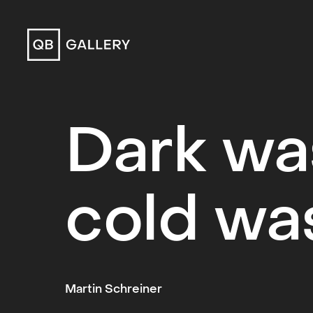
QB Gallery
Dark was
cold wa
Martin Schreiner