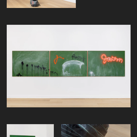
er fra 60-tallet og tiårene etter, kjøpt
fra nyhetsbyråer i USA. To av dem
viser skoletavler utsatt for hærverk
og påført graffiti. I en serie malerier
har jeg rekonstruert motivene hvor
skoletimenes pedagogiske
krittrester og spor av svampens
utviskinger, settes opp mot
graffitien. Mens jeg jobbet med
maleriene var det som de grønne
lerretene ble hjemsøkt av
kunsthistoriens abstrakte
ekspresjonisme, signert Robert
Motherwell eller Cy Twombly.
Under arbeidet med maleriet av en