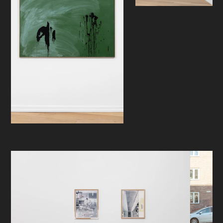
Om dannelse er kultivering av det
menneskelige, er det ikke det skjeve,
irrasjonelle og uforutsigbare, det
som ikke kan forutsies av en
algoritme, som er dannelsens
grunn? Dette kan vel aldri kopieres
av en maskin som er rasjonelt
programmert, og hvor ethvert kaos
bare er tilsynelatende? Tanken er
nærliggende, men når jeg skriver
dette og løfter blikket fra laptopen,
ser jeg de to portrettene av Van
Gogh som henger foran meg på
atelieret. De er skapt av den kunstige
intelligensen. Er det ikke et anstrøk