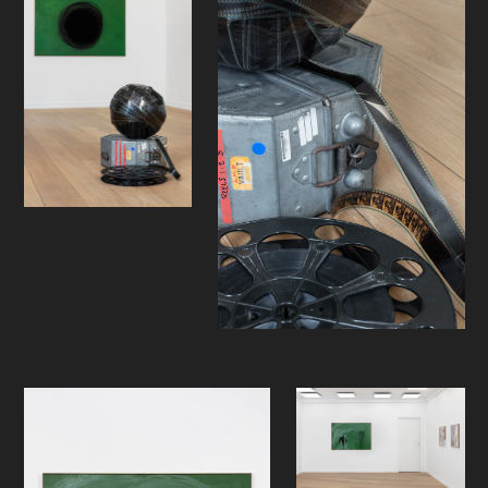
skoletavle tagget med en sort sirkel,
oppstod et tankesprang. Den sorte
sirkelen minnet meg om Kubricks
film 2001: En romoddysse og den
kunstige intelligensen HAL 9000s
ikoniske sorte rødglødende
videoøye, som spiller en så
skjebnesvanger rolle i filmen. Men nå
var øyet sluknet, kanskje dødt. Er ikke
mitt eget blikk, øyets dannelse,
opplært av kunsten og
kunsthistorien, et slags software, på
jakt etter det tidløse? I det videre
arbeidet fikk jeg hjelp av min egen
HAL 9000 på atelieret – Googles
AlpaZeroOne/Deepmind.