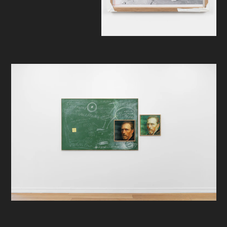
omtrent fire kilometer lange og 0.14
millimeter tykke remse av 35 mm
film, blitt kveilet sammen, og over tid
vokst til en sort massiv klump. Filmen
er nå blitt et kunstverk, for alltid
ødelagt som fortelling, men på
samme tid fremtrer dens
materialitet, ikke ulikt Van Goghs
berømte maleri av bondeskoene, for
meg. Den blir et slags
meditasjonsobjekt, en lineær
fortelling som tvinnes om, kveiles
rundt om og om igjen, til punktet
hvor filmen er et stort
tredimensjonalt punktum.