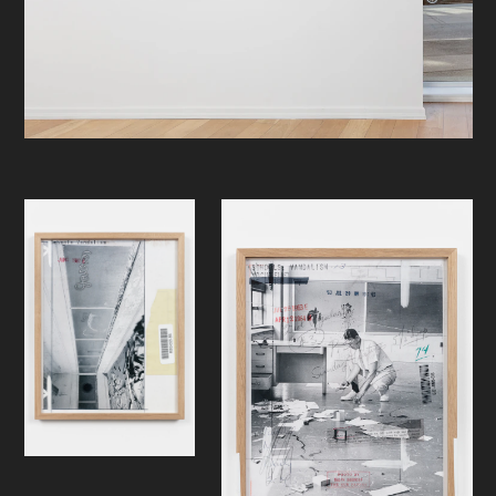
av sorg i øynene, muligens noe
anklagende. Har jeg gjort noe galt.
Burde jeg ha dårlig samvittighet? Er
det Googles kunstige intelligens,
Deepmind som skimtes bakenfor
øynene? Kanskje spørsmålet ikke
lenger er hva som ser, software eller
algoritmer, men hvem som stirrer
tilbake på oss mennesker? Kan ikke
det samme sies om de glemte
maleriske gestene, vandalismen og
graffitien i de gamle pressefotoene?
Ved enden av skrivebordet ligger en
skulptur på gulvet. Med verkende
fingre og armer har kinofilmens